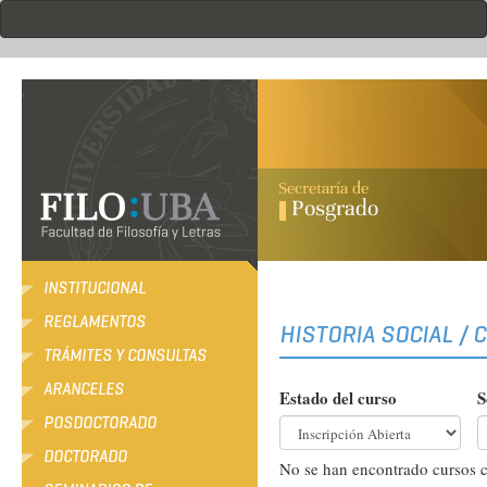
Pasar
al
contenido
principal
.
INSTITUCIONAL
REGLAMENTOS
HISTORIA SOCIAL / 
TRÁMITES Y CONSULTAS
ARANCELES
Estado del curso
S
POSDOCTORADO
DOCTORADO
No se han encontrado cursos c