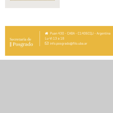
Puan 430 - CABA - C1406CQJ - Argentina
Lu-Vi 13 a 18
info.posgrado@filo.uba.ar