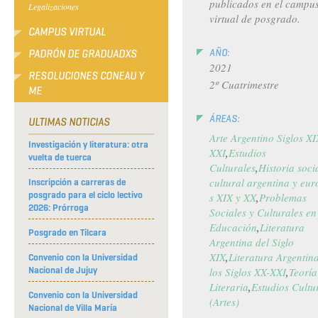
publicados en el campu
Legalizaciones
virtual de posgrado.
CAMPUS VIRTUAL
AÑO:
PADRÓN DE GRADUADXS
2021
RESOLUCIONES CONEAU Y
2º Cuatrimestre
ME
ÁREAS:
ULTIMAS NOTICIAS
Arte Argentino Siglos XI
Investigación y literatura: otra
XXI
Estudios
vuelta de tuerca
Culturales
Historia soci
cultural argentina y eu
Inscripción a carreras de
posgrado para el ciclo lectivo
s XIX y XX
Problemas
2026: Prórroga
Sociales y Culturales en
Educación
Literatura
Posgrado en Tilcara
Argentina del Siglo
XIX
Literatura Argentin
Convenio con la Universidad
Nacional de Jujuy
los Siglos XX-XXI
Teoría
Literaria
Estudios Cultu
Convenio con la Universidad
(Artes)
Nacional de Villa María