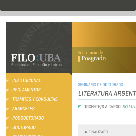
Pasar
al
contenido
principal
.
INSTITUCIONAL
SEMINARIO DE DOCTORADO
REGLAMENTOS
LITERATURA ARGENT
TRÁMITES Y CONSULTAS
ROMAN
DOCENTE/S A CARGO:
ARANCELES
POSDOCTORADO
DOCTORADO
FINALIZADO