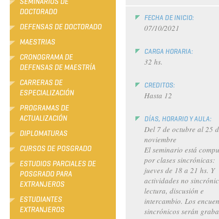
SEMINARIOS DE
DOCTORADO
FECHA DE INICIO:
DEFENSAS DE DOCTORADO
07/10/2021
MAESTRIAS
CARGA HORARIA:
CRONOGRAMA DE
32 hs.
DEFENSAS DE MAESTRÍA
CARRERAS DE
CREDITOS:
ESPECIALIZACIÓN
Hasta 12
PROGRAMAS DE
ACTUALIZACIÓN
DÍAS, HORARIO Y AULA:
Del 7 de octubre al 25 
DIPLOMATURAS
noviembre
CURSOS DE POSGRADO
El seminario está compu
por clases sincrónicas:
ESTUDIOS PARCIALES DE
jueves de 18 a 21 hs. Y
POSGRADO PARA
actividades no sincróni
EXTRANJEROS
lectura, discusión e
ESTUDIANTES
intercambio. Los encuen
EXTRANJEROS
sincrónicos serán graba