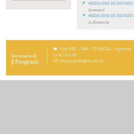
MODALIDAD DE DICTADO 
Semanal
MODALIDAD DE DICTADO 
A distancia
Puan 430 - CABA - C1406CQJ - Argentina
Lu-Vi 13 a 18
info.posgrado@filo.uba.ar