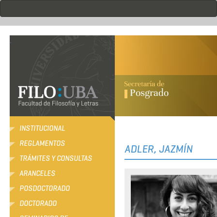
Pasar
al
contenido
principal
.
INSTITUCIONAL
REGLAMENTOS
ADLER, JAZMÍN
TRÁMITES Y CONSULTAS
ARANCELES
POSDOCTORADO
DOCTORADO