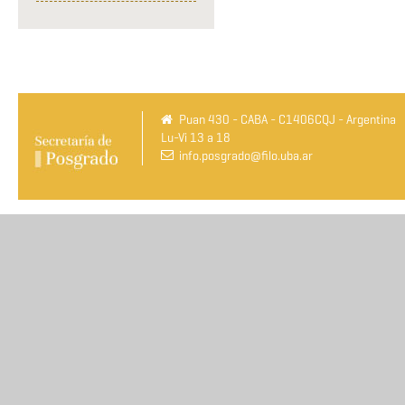
Puan 430 - CABA - C1406CQJ - Argentina
Lu-Vi 13 a 18
info.posgrado@filo.uba.ar