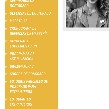
SEMINARIOS DE
DOCTORADO
DEFENSAS DE DOCTORADO
MAESTRIAS
CRONOGRAMA DE
DEFENSAS DE MAESTRÍA
CARRERAS DE
ESPECIALIZACIÓN
PROGRAMAS DE
ACTUALIZACIÓN
DIPLOMATURAS
CURSOS DE POSGRADO
ESTUDIOS PARCIALES DE
POSGRADO PARA
EXTRANJEROS
ESTUDIANTES
EXTRANJEROS