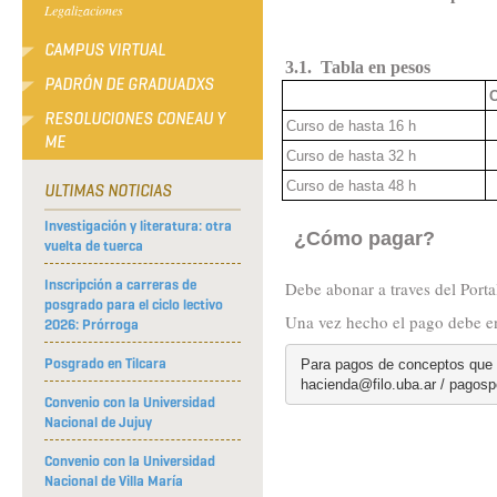
Legalizaciones
CAMPUS VIRTUAL
3.1.
Tabla en pesos
PADRÓN DE GRADUADXS
C
RESOLUCIONES CONEAU Y
Curso de hasta 16 h
ME
Curso de hasta 32 h
Curso de hasta 48 h
ULTIMAS NOTICIAS
Investigación y literatura: otra
¿Cómo pagar?
vuelta de tuerca
Inscripción a carreras de
Debe abonar a traves del Porta
posgrado para el ciclo lectivo
Una vez hecho el pago debe e
2026: Prórroga
Posgrado en Tilcara
Para pagos de conceptos que n
 hacienda@filo.uba.ar / pagos
Convenio con la Universidad
Nacional de Jujuy
Convenio con la Universidad
Nacional de Villa María