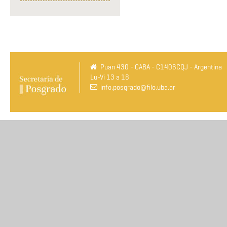
Puan 430 - CABA - C1406CQJ - Argentina
Lu-Vi 13 a 18
info.posgrado@filo.uba.ar