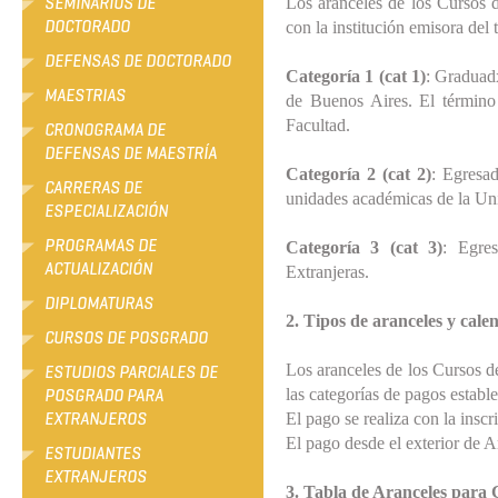
SEMINARIOS DE
Los aranceles de los Cursos d
DOCTORADO
con la institución emisora del 
DEFENSAS DE DOCTORADO
Categoría 1 (cat 1)
: Graduadx
MAESTRIAS
de Buenos Aires. El término 
Facultad.
CRONOGRAMA DE
DEFENSAS DE MAESTRÍA
Categoría 2 (cat 2)
: Egresa
CARRERAS DE
unidades académicas de la Un
ESPECIALIZACIÓN
PROGRAMAS DE
Categoría 3 (cat 3)
: Egre
ACTUALIZACIÓN
Extranjeras.
DIPLOMATURAS
2. Tipos de aranceles y cale
CURSOS DE POSGRADO
Los aranceles de los Cursos d
ESTUDIOS PARCIALES DE
las categorías de pagos estable
POSGRADO PARA
EXTRANJEROS
El pago se realiza con la insc
El pago desde el exterior de A
ESTUDIANTES
EXTRANJEROS
3. Tabla de Aranceles para