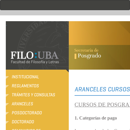
Pasar
al
contenido
principal
.
INSTITUCIONAL
REGLAMENTOS
ARANCELES CURSOS
TRÁMITES Y CONSULTAS
ARANCELES
CURSOS DE POSGR
POSDOCTORADO
1. Categorías de pago
DOCTORADO