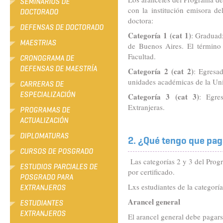
SEMINARIOS DE
con la institución emisora de
DOCTORADO
doctora:
DEFENSAS DE DOCTORADO
Categoría 1 (cat 1)
: Graduadx
MAESTRIAS
de Buenos Aires. El término 
Facultad.
CRONOGRAMA DE
DEFENSAS DE MAESTRÍA
Categoría 2 (cat 2)
: Egresa
unidades académicas de la Un
CARRERAS DE
ESPECIALIZACIÓN
Categoría 3 (cat 3)
: Egre
Extranjeras.
PROGRAMAS DE
ACTUALIZACIÓN
DIPLOMATURAS
2. ¿Qué tengo que pag
CURSOS DE POSGRADO
Las categorías 2 y 3 del Progr
ESTUDIOS PARCIALES DE
por certificado.
POSGRADO PARA
Lxs estudiantes de la categorí
EXTRANJEROS
Arancel general
ESTUDIANTES
EXTRANJEROS
El arancel general debe pagar