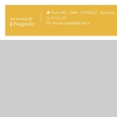
Puan 430 - CABA - C1406CQJ - Argentina
Lu-Vi 13 a 18
info.posgrado@filo.uba.ar