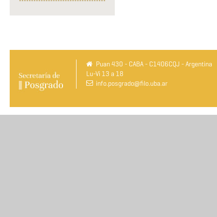
Puan 430 - CABA - C1406CQJ - Argentina
Lu-Vi 13 a 18
info.posgrado@filo.uba.ar