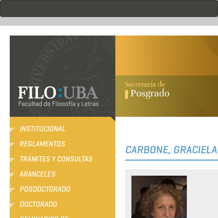
Pasar
al
contenido
principal
.
INSTITUCIONAL
REGLAMENTOS
CARBONE, GRACIELA
TRÁMITES Y CONSULTAS
ARANCELES
POSDOCTORADO
DOCTORADO