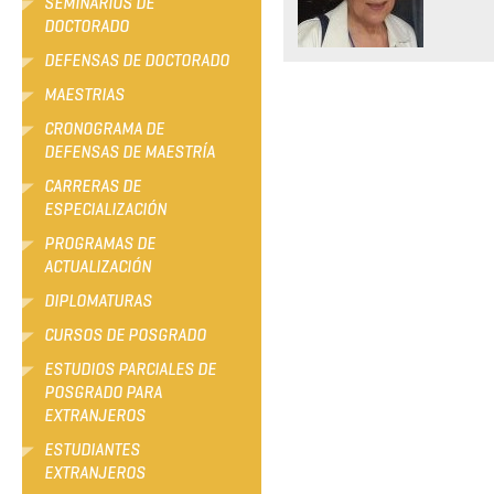
SEMINARIOS DE
DOCTORADO
DEFENSAS DE DOCTORADO
MAESTRIAS
CRONOGRAMA DE
DEFENSAS DE MAESTRÍA
CARRERAS DE
ESPECIALIZACIÓN
PROGRAMAS DE
ACTUALIZACIÓN
DIPLOMATURAS
CURSOS DE POSGRADO
ESTUDIOS PARCIALES DE
POSGRADO PARA
EXTRANJEROS
ESTUDIANTES
EXTRANJEROS