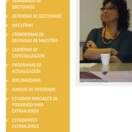
SEMINARIOS DE
DOCTORADO
DEFENSAS DE DOCTORADO
MAESTRIAS
CRONOGRAMA DE
DEFENSAS DE MAESTRÍA
CARRERAS DE
ESPECIALIZACIÓN
PROGRAMAS DE
ACTUALIZACIÓN
DIPLOMATURAS
CURSOS DE POSGRADO
ESTUDIOS PARCIALES DE
POSGRADO PARA
EXTRANJEROS
ESTUDIANTES
EXTRANJEROS