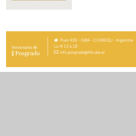
Puan 430 - CABA - C1406CQJ - Argentina
Lu-Vi 13 a 18
info.posgrado@filo.uba.ar