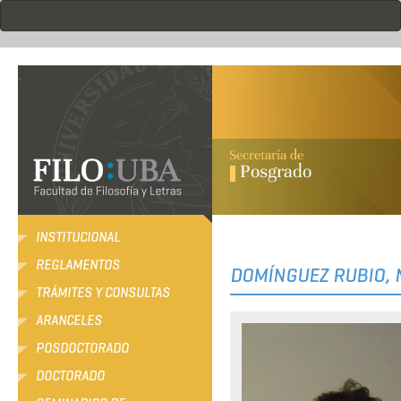
Pasar
al
contenido
principal
.
INSTITUCIONAL
REGLAMENTOS
DOMÍNGUEZ RUBIO, 
TRÁMITES Y CONSULTAS
ARANCELES
POSDOCTORADO
DOCTORADO