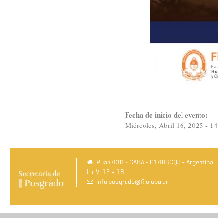
Fecha de inicio del evento:
Miércoles, Abril 16, 2025 - 14
Puan 430 - CABA - C1406CQJ - Argentina
Lu-Vi 13 a 18
info.posgrado@filo.uba.ar