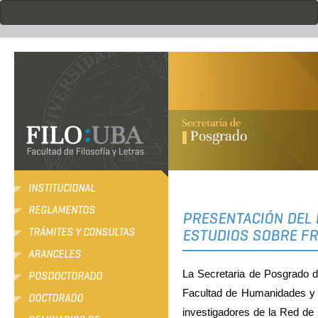
Pasar
al
contenido
principal
.
INSTITUCIONAL
REGLAMENTOS
PRESENTACIÓN DEL 
TRÁMITES Y CONSULTAS
ESTUDIOS SOBRE F
ARANCELES
La Secretaria de Posgrado d
POSDOCTORADO
Facultad de Humanidades y C
DOCTORADO
investigadores de la Red d