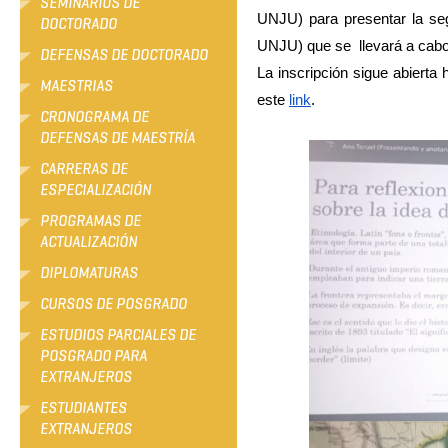
SEMINARIOS DE
UNJU) para presentar la se
DOCTORADO
UNJU) que se  llevará a cabo 
DEFENSAS DE DOCTORADO
La inscripción sigue abierta 
MAESTRIAS
este 
link
.
CRONOGRAMA DE
DEFENSAS DE MAESTRÍA
CARRERAS DE
ESPECIALIZACIÓN
PROGRAMAS DE
ACTUALIZACIÓN
DIPLOMATURAS
CURSOS DE POSGRADO
ESTUDIOS PARCIALES DE
POSGRADO PARA
EXTRANJEROS
ESTUDIANTES
EXTRANJEROS