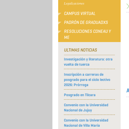
Legalizaciones
CAMPUS VIRTUAL
PADRÓN DE GRADUADXS
RESOLUCIONES CONEAU Y
ME
ULTIMAS NOTICIAS
Investigación y literatura: otra
vuelta de tuerca
Inscripción a carreras de
posgrado para el ciclo lectivo
2026: Prórroga
A
Posgrado en Tilcara
Convenio con la Universidad
Nacional de Jujuy
Convenio con la Universidad
Nacional de Villa María