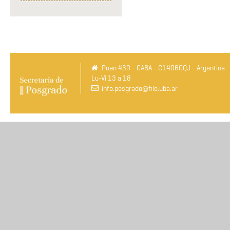
Puan 430 - CABA - C1406CQJ - Argentina
Lu-Vi 13 a 18
info.posgrado@filo.uba.ar