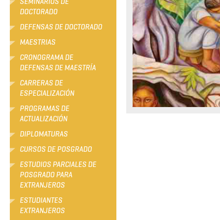
SEMINARIOS DE
DOCTORADO
DEFENSAS DE DOCTORADO
MAESTRIAS
CRONOGRAMA DE
DEFENSAS DE MAESTRÍA
CARRERAS DE
ESPECIALIZACIÓN
PROGRAMAS DE
ACTUALIZACIÓN
DIPLOMATURAS
CURSOS DE POSGRADO
ESTUDIOS PARCIALES DE
POSGRADO PARA
EXTRANJEROS
ESTUDIANTES
EXTRANJEROS