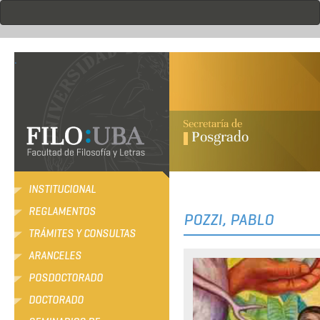
Pasar
al
contenido
principal
.
INSTITUCIONAL
REGLAMENTOS
POZZI, PABLO
TRÁMITES Y CONSULTAS
ARANCELES
POSDOCTORADO
DOCTORADO