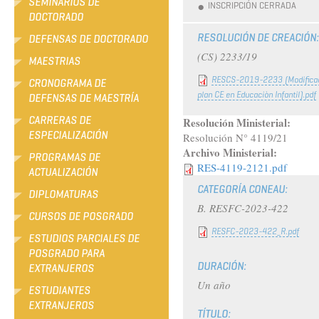
SEMINARIOS DE
INSCRIPCIÓN CERRADA
DOCTORADO
RESOLUCIÓN DE CREACIÓN
DEFENSAS DE DOCTORADO
(CS) 2233/19
MAESTRIAS
RESCS-2019-2233 (Modificac
CRONOGRAMA DE
plan CE en Educaciòn Infantil).pdf
DEFENSAS DE MAESTRÍA
CARRERAS DE
Resolución Ministerial:
ESPECIALIZACIÓN
Resolución N° 4119/21
Archivo Ministerial:
PROGRAMAS DE
RES-4119-2121.pdf
ACTUALIZACIÓN
CATEGORÍA CONEAU:
DIPLOMATURAS
B. RESFC-2023-422
CURSOS DE POSGRADO
RESFC-2023-422_R.pdf
ESTUDIOS PARCIALES DE
POSGRADO PARA
DURACIÓN:
EXTRANJEROS
Un año
ESTUDIANTES
EXTRANJEROS
TÍTULO: