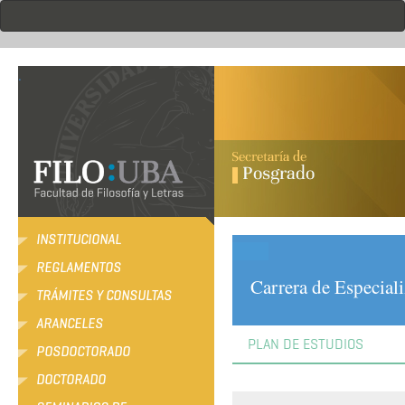
Pasar
al
contenido
principal
.
INSTITUCIONAL
REGLAMENTOS
Carrera de Especial
TRÁMITES Y CONSULTAS
ARANCELES
PLAN DE ESTUDIOS
POSDOCTORADO
DOCTORADO