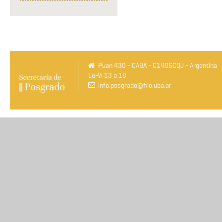
Puan 430 - CABA - C1406CQJ - Argentina
Lu-Vi 13 a 18
info.posgrado@filo.uba.ar