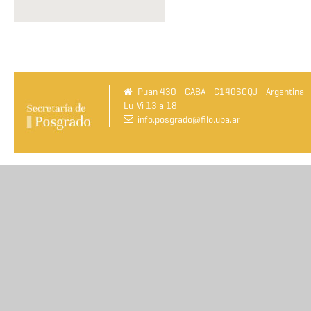
Puan 430 - CABA - C1406CQJ - Argentina
Lu-Vi 13 a 18
info.posgrado@filo.uba.ar