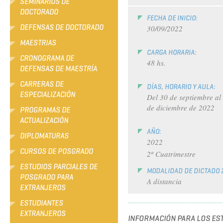
SEMINARIOS DE
DOCTORADO
FECHA DE INICIO:
DEFENSAS DE DOCTORADO
30/09/2022
MAESTRIAS
CARGA HORARIA:
CRONOGRAMA DE
48 hs.
DEFENSAS DE MAESTRÍA
CARRERAS DE
DÍAS, HORARIO Y AULA:
ESPECIALIZACIÓN
Del 30 de septiembre al
de diciembre de 2022
PROGRAMAS DE
ACTUALIZACIÓN
AÑO:
DIPLOMATURAS
2022
CURSOS DE POSGRADO
2º Cuatrimestre
ESTUDIOS PARCIALES DE
MODALIDAD DE DICTADO 
POSGRADO PARA
A distancia
EXTRANJEROS
ESTUDIANTES
EXTRANJEROS
INFORMACIÓN PARA LOS EST