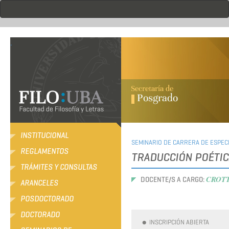
Pasar
al
contenido
principal
.
INSTITUCIONAL
SEMINARIO DE CARRERA DE ESPECI
REGLAMENTOS
TRADUCCIÓN POÉTIC
TRÁMITES Y CONSULTAS
CROTTO
DOCENTE/S A CARGO:
ARANCELES
POSDOCTORADO
DOCTORADO
INSCRIPCIÓN ABIERTA